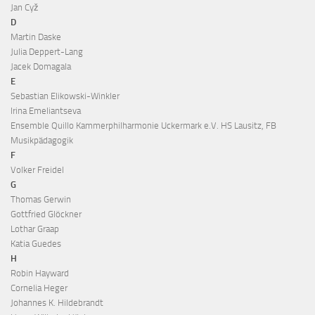
Jan Cyž
D
Martin Daske
Julia Deppert-Lang
Jacek Domagala
E
Sebastian Elikowski-Winkler
Irina Emeliantseva
Ensemble Quillo Kammerphilharmonie Uckermark e.V. HS Lausitz, FB
Musikpädagogik
F
Volker Freidel
G
Thomas Gerwin
Gottfried Glöckner
Lothar Graap
Katia Guedes
H
Robin Hayward
Cornelia Heger
Johannes K. Hildebrandt