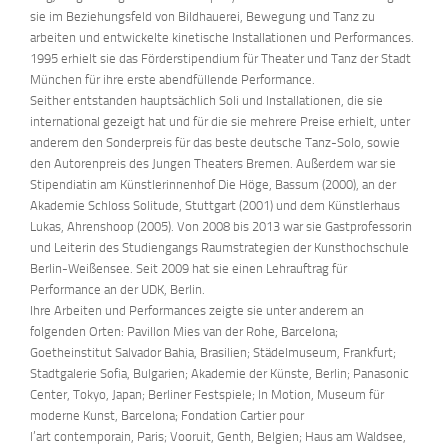
sie im Beziehungsfeld von Bildhauerei, Bewegung und Tanz zu
arbeiten und entwickelte kinetische Installationen und Performances.
1995 erhielt sie das Förderstipendium für Theater und Tanz der Stadt
München für ihre erste abendfüllende Performance.
Seither entstanden hauptsächlich Soli und Installationen, die sie
international gezeigt hat und für die sie mehrere Preise erhielt, unter
anderem den Sonderpreis für das beste deutsche Tanz-Solo, sowie
den Autorenpreis des Jungen Theaters Bremen. Außerdem war sie
Stipendiatin am Künstlerinnenhof Die Höge, Bassum (2000), an der
Akademie Schloss Solitude, Stuttgart (2001) und dem Künstlerhaus
Lukas, Ahrenshoop (2005). Von 2008 bis 2013 war sie Gastprofessorin
und Leiterin des Studiengangs Raumstrategien der Kunsthochschule
Berlin-Weißensee. Seit 2009 hat sie einen Lehrauftrag für
Performance an der UDK, Berlin.
Ihre Arbeiten und Performances zeigte sie unter anderem an
folgenden Orten: Pavillon Mies van der Rohe, Barcelona;
Goetheinstitut Salvador Bahia, Brasilien; Städelmuseum, Frankfurt;
Stadtgalerie Sofia, Bulgarien; Akademie der Künste, Berlin; Panasonic
Center, Tokyo, Japan; Berliner Festspiele; In Motion, Museum für
moderne Kunst, Barcelona; Fondation Cartier pour
l’art contemporain, Paris; Vooruit, Genth, Belgien; Haus am Waldsee,