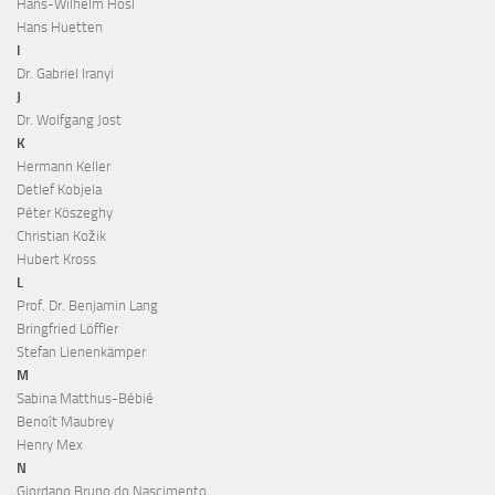
Hans-Wilhelm Hösl
Hans Huetten
I
Dr. Gabriel Iranyi
J
Dr. Wolfgang Jost
K
Hermann Keller
Detlef Kobjela
Péter Köszeghy
Christian Kožik
Hubert Kross
L
Prof. Dr. Benjamin Lang
Bringfried Löffler
Stefan Lienenkämper
M
Sabina Matthus-Bébié
Benoît Maubrey
Henry Mex
N
Giordano Bruno do Nascimento