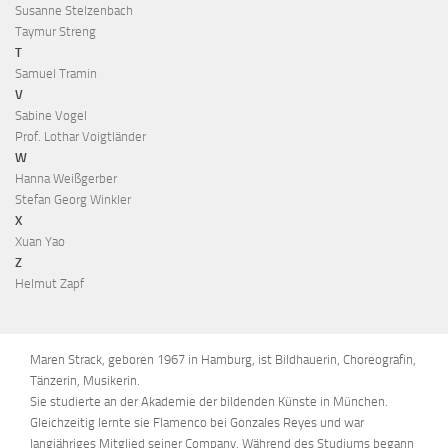
Susanne Stelzenbach
Taymur Streng
T
Samuel Tramin
V
Sabine Vogel
Prof. Lothar Voigtländer
W
Hanna Weißgerber
Stefan Georg Winkler
X
Xuan Yao
Z
Helmut Zapf
Maren Strack, geboren 1967 in Hamburg, ist Bildhauerin, Choreografin,
Tänzerin, Musikerin.
Sie studierte an der Akademie der bildenden Künste in München.
Gleichzeitig lernte sie Flamenco bei Gonzales Reyes und war
langjähriges Mitglied seiner Company. Während des Studiums begann