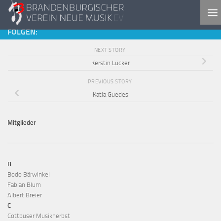
Skip to content
FOLGEN:
NEXT STORY
Kerstin Lücker
PREVIOUS STORY
Katia Guedes
Mitglieder
B
Bodo Bärwinkel
Fabian Blum
Albert Breier
C
Cottbuser Musikherbst