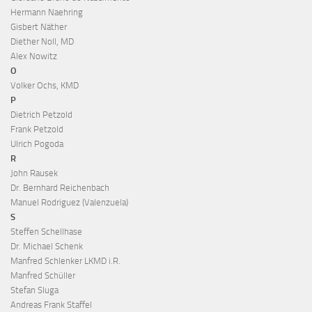
Hermann Naehring
Gisbert Näther
Diether Noll, MD
Alex Nowitz
O
Volker Ochs, KMD
P
Dietrich Petzold
Frank Petzold
Ulrich Pogoda
R
John Rausek
Dr. Bernhard Reichenbach
Manuel Rodriguez (Valenzuela)
S
Steffen Schellhase
Dr. Michael Schenk
Manfred Schlenker LKMD i.R.
Manfred Schüller
Stefan Sluga
Andreas Frank Staffel