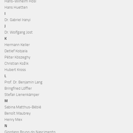
Hans-Wilhelm Hösl
Hans Huetten
I
Dr. Gabriel Iranyi
J
Dr. Wolfgang Jost
K
Hermann Keller
Detlef Kobjela
Péter Köszeghy
Christian Kožik
Hubert Kross
L
Prof. Dr. Benjamin Lang
Bringfried Löffler
Stefan Lienenkämper
M
Sabina Matthus-Bébié
Benoît Maubrey
Henry Mex
N
Giordano Bruno do Nascimento