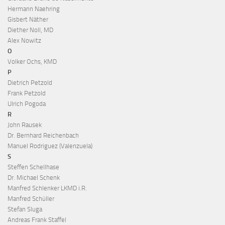
Hermann Naehring
Gisbert Näther
Diether Noll, MD
Alex Nowitz
O
Volker Ochs, KMD
P
Dietrich Petzold
Frank Petzold
Ulrich Pogoda
R
John Rausek
Dr. Bernhard Reichenbach
Manuel Rodriguez (Valenzuela)
S
Steffen Schellhase
Dr. Michael Schenk
Manfred Schlenker LKMD i.R.
Manfred Schüller
Stefan Sluga
Andreas Frank Staffel