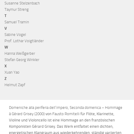
Susanne Stelzenbach
Taymur Streng
T
Samuel Tramin
V
Sabine Vogel
Prof. Lothar Voigtländer
W
Hanna Weißgerber
Stefan Georg Winkler
X
Xuan Yao
Z
Helmut Zapf
Domeniche alla periferia dell’impero, Seconda domenica – Hommage
à Gérard Grisey (2000)
von
Fausto Romitelli
für Flöte, Klarinette,
Violine und Violoncello ist eine Hommage an den französischen
Komponisten Gérard Grisey. Das Werk entfaltet einen dichten,
energetischen Klangraum aus wiederkehrenden, ständig variierten