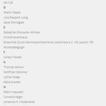
Jan Cyž
D
Martin Daske
Julia Deppert-Lang
Jacek Domagala
E
Sebastian Elikowski-Winkler
Irina Emeliantseva
Ensemble Quillo Kammerphilharmonie Uckermark e.V. HS Lausitz, FB
Musikpädagogik
F
Volker Freidel
G
Thomas Gerwin
Gottfried Glöckner
Lothar Graap
Katia Guedes
H
Robin Hayward
Cornelia Heger
Johannes K. Hildebrandt