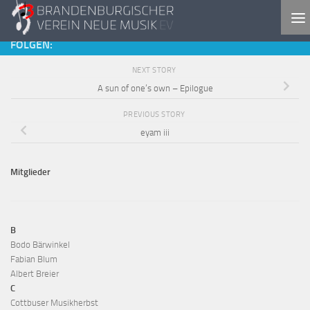
Skip to content
FOLGEN:
NEXT STORY
A sun of one’s own – Epilogue
PREVIOUS STORY
eyam iii
Mitglieder
B
Bodo Bärwinkel
Fabian Blum
Albert Breier
C
Cottbuser Musikherbst