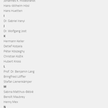
Johannes K. Hildebrandt
Hans-Wilhelm Hösl
Hans Huetten
I
Dr. Gabriel Iranyi
J
Dr. Wolfgang Jost
K
Hermann Keller
Detlef Kobjela
Péter Köszeghy
Christian Kožik
Hubert Kross
L
Prof. Dr. Benjamin Lang
Bringfried Löffler
Stefan Lienenkämper
M
Sabina Matthus-Bébié
Benoît Maubrey
Henry Mex
N