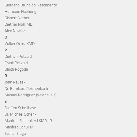
Giordano Bruno do Nascimento
Hermann Naehring
Gisbert Näther
Diether Noll, MD
Alex Nowitz
O
Volker Ochs, KMD
P
Dietrich Petzold
Frank Petzold
Ulrich Pogoda
R
John Rausek
Dr. Bernhard Reichenbach
Manuel Rodriguez (Valenzuela)
S
Steffen Schellhase
Dr. Michael Schenk
Manfred Schlenker LKMD i.R.
Manfred Schüller
Stefan Sluga