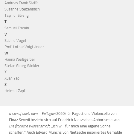
Andreas Frank Staffel
Susanne Stelzenbach
Taymur Streng
T
Samuel Tramin
V
Sabine Vogel
Prof. Lothar Voigtländer
W
Hanna Weißgerber
Stefan Georg Winkler
X
Xuan Yao
Z
Helmut Zapf
a sun of one’s own – Epilogue
(2020) für Fagott und Violoncello von
Elnaz Seyedi bezieht sich auf Friedrich Nietzsches Aphorismus aus
Die fröhliche Wissenschaft
: „Ich will für mich eine eigene Sonne
schaffen.“ Auch Edvard Munchs von Nietzsche inspiriertes Gemälde