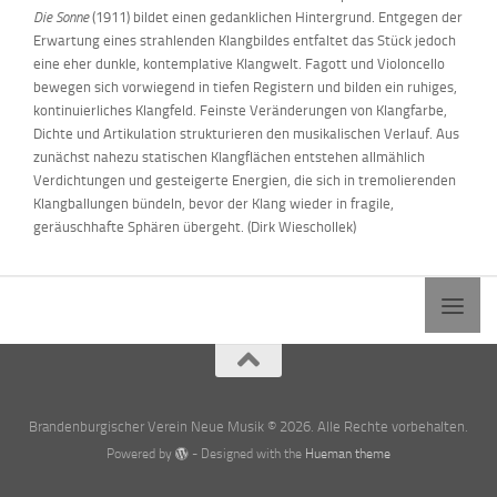
Die Sonne
(1911) bildet einen gedanklichen Hintergrund. Entgegen der
Erwartung eines strahlenden Klangbildes entfaltet das Stück jedoch
eine eher dunkle, kontemplative Klangwelt. Fagott und Violoncello
bewegen sich vorwiegend in tiefen Registern und bilden ein ruhiges,
kontinuierliches Klangfeld. Feinste Veränderungen von Klangfarbe,
Dichte und Artikulation strukturieren den musikalischen Verlauf. Aus
zunächst nahezu statischen Klangflächen entstehen allmählich
Verdichtungen und gesteigerte Energien, die sich in tremolierenden
Klangballungen bündeln, bevor der Klang wieder in fragile,
geräuschhafte Sphären übergeht. (Dirk Wieschollek)
Brandenburgischer Verein Neue Musik © 2026. Alle Rechte vorbehalten.
Powered by
- Designed with the
Hueman theme