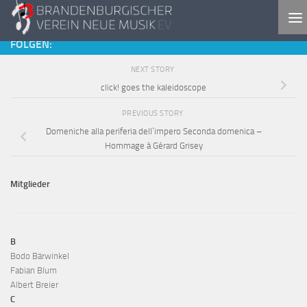
Skip to content
FOLGEN:
NEXT STORY
click! goes the kaleidoscope
PREVIOUS STORY
Domeniche alla periferia dell’impero Seconda domenica –
Hommage à Gérard Grisey
Mitglieder
B
Bodo Bärwinkel
Fabian Blum
Albert Breier
C