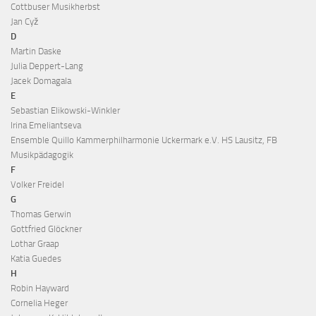
Cottbuser Musikherbst
Jan Cyž
D
Martin Daske
Julia Deppert-Lang
Jacek Domagala
E
Sebastian Elikowski-Winkler
Irina Emeliantseva
Ensemble Quillo Kammerphilharmonie Uckermark e.V. HS Lausitz, FB
Musikpädagogik
F
Volker Freidel
G
Thomas Gerwin
Gottfried Glöckner
Lothar Graap
Katia Guedes
H
Robin Hayward
Cornelia Heger