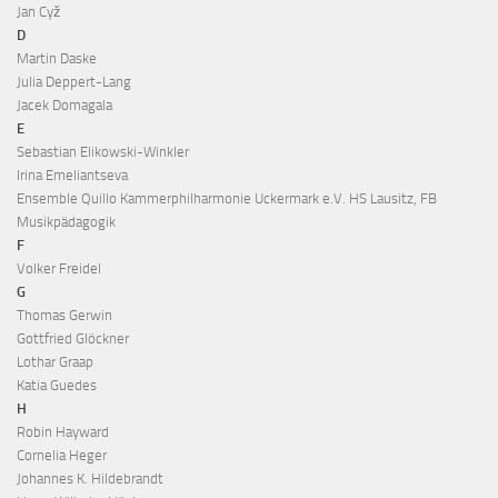
Jan Cyž
D
Martin Daske
Julia Deppert-Lang
Jacek Domagala
E
Sebastian Elikowski-Winkler
Irina Emeliantseva
Ensemble Quillo Kammerphilharmonie Uckermark e.V. HS Lausitz, FB
Musikpädagogik
F
Volker Freidel
G
Thomas Gerwin
Gottfried Glöckner
Lothar Graap
Katia Guedes
H
Robin Hayward
Cornelia Heger
Johannes K. Hildebrandt