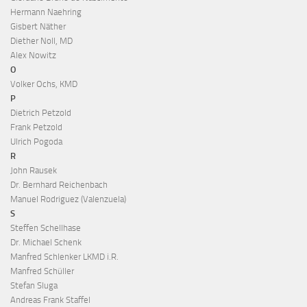
Hermann Naehring
Gisbert Näther
Diether Noll, MD
Alex Nowitz
O
Volker Ochs, KMD
P
Dietrich Petzold
Frank Petzold
Ulrich Pogoda
R
John Rausek
Dr. Bernhard Reichenbach
Manuel Rodriguez (Valenzuela)
S
Steffen Schellhase
Dr. Michael Schenk
Manfred Schlenker LKMD i.R.
Manfred Schüller
Stefan Sluga
Andreas Frank Staffel