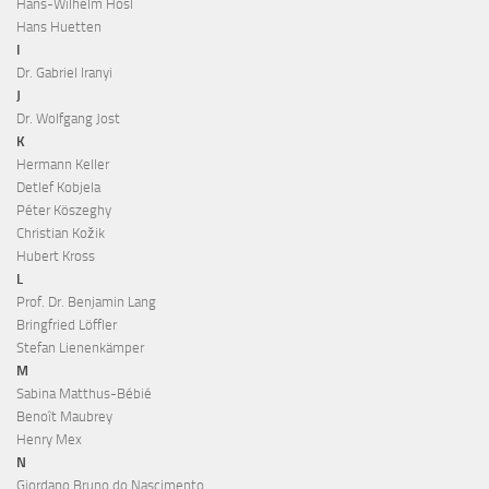
Hans-Wilhelm Hösl
Hans Huetten
I
Dr. Gabriel Iranyi
J
Dr. Wolfgang Jost
K
Hermann Keller
Detlef Kobjela
Péter Köszeghy
Christian Kožik
Hubert Kross
L
Prof. Dr. Benjamin Lang
Bringfried Löffler
Stefan Lienenkämper
M
Sabina Matthus-Bébié
Benoît Maubrey
Henry Mex
N
Giordano Bruno do Nascimento