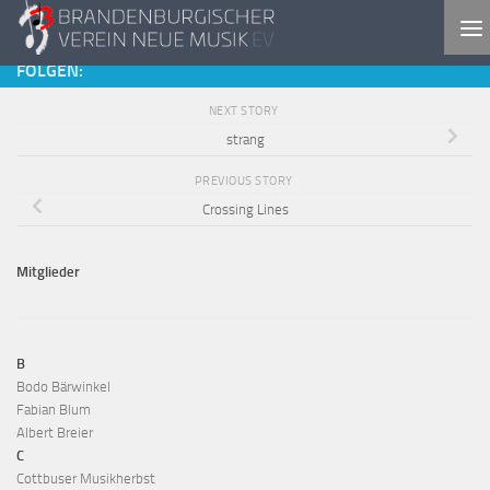
Skip to content
FOLGEN:
NEXT STORY
strang
PREVIOUS STORY
Crossing Lines
Mitglieder
B
Bodo Bärwinkel
Fabian Blum
Albert Breier
C
Cottbuser Musikherbst