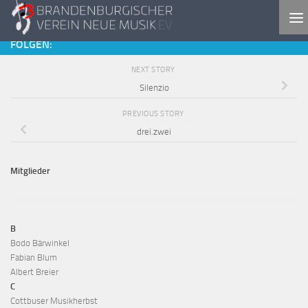
Skip to content
FOLGEN:
NEXT STORY
Silenzio
PREVIOUS STORY
drei.zwei
Mitglieder
B
Bodo Bärwinkel
Fabian Blum
Albert Breier
C
Cottbuser Musikherbst