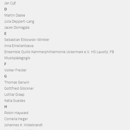
Jan Cyž
D
Martin Daske
Julia Deppert-Lang
Jacek Domagala
E
Sebastian Elikowski-Winkler
Irina Emeliantseva
Ensemble Quillo Kammerphilharmonie Uckermark e.V. HS Lausitz, FB
Musikpädagogik
F
Volker Freidel
G
Thomas Gerwin
Gottfried Glöckner
Lothar Graap
Katia Guedes
H
Robin Hayward
Cornelia Heger
Johannes K. Hildebrandt