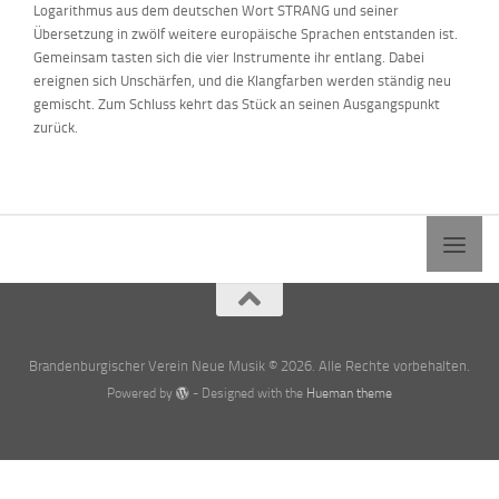
Logarithmus aus dem deutschen Wort STRANG und seiner
Übersetzung in zwölf weitere europäische Sprachen entstanden ist.
Gemeinsam tasten sich die vier Instrumente ihr entlang. Dabei
ereignen sich Unschärfen, und die Klangfarben werden ständig neu
gemischt. Zum Schluss kehrt das Stück
an seinen
Ausgangspunkt
zurück.
Brandenburgischer Verein Neue Musik © 2026. Alle Rechte vorbehalten.
Powered by
- Designed with the
Hueman theme