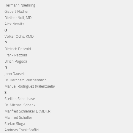
Hermann Naehring
Gisbert Näther
Diether Noll, MD
Alex Nowitz
O
Volker Ochs, KMD
P
Dietrich Petzold
Frank Petzold
Ulrich Pogoda
R
John Rausek
Dr. Bernhard Reichenbach
Manuel Rodriguez (Valenzuela)
S
Steffen Schellhase
Dr. Michael Schenk
Manfred Schlenker LKMD i.R.
Manfred Schüller
Stefan Sluga
Andreas Frank Staffel