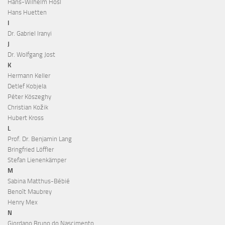
Hans-Wilhelm Hösl
Hans Huetten
I
Dr. Gabriel Iranyi
J
Dr. Wolfgang Jost
K
Hermann Keller
Detlef Kobjela
Péter Köszeghy
Christian Kožik
Hubert Kross
L
Prof. Dr. Benjamin Lang
Bringfried Löffler
Stefan Lienenkämper
M
Sabina Matthus-Bébié
Benoît Maubrey
Henry Mex
N
Giordano Bruno do Nascimento